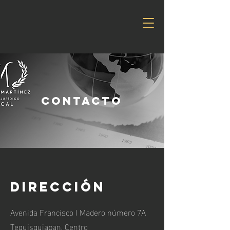
Contacto
Dirección
Avenida Francisco I Madero número 7A
Tequisquiapan, Centro