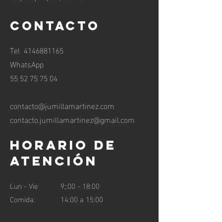
Contacto
Tel
4146881165
WhatsApp
55 52 75 75 04
contacto@jumillamartinez.com
contacto.jumillamartinez@gmail.com
Horario de
atención
Lun - Vie
9;:00 - 18:00
Comida:
14:00 a 15:00