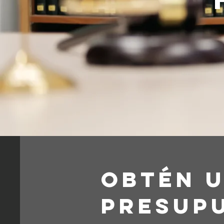
Obtén 
presup