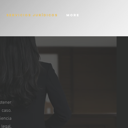
Servicios Jurídicos
More
btener
 caso.
iencia
legal,