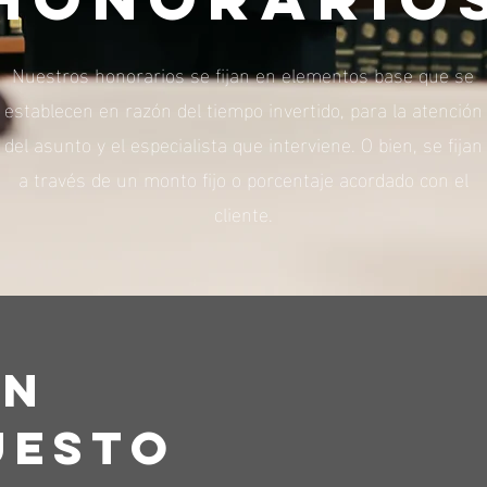
Nuestros honorarios se fijan en elementos base que se
establecen en razón del tiempo invertido, para la atención
del asunto y el especialista que interviene. O bien, se fijan
a través de un monto fijo o porcentaje acordado con el
cliente.
un
uesto